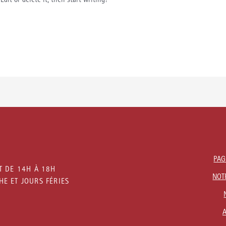
dit or delete it, then start writing!
PAG
T DE 14H À 18H
NOT
E ET JOURS FÉRIES
A