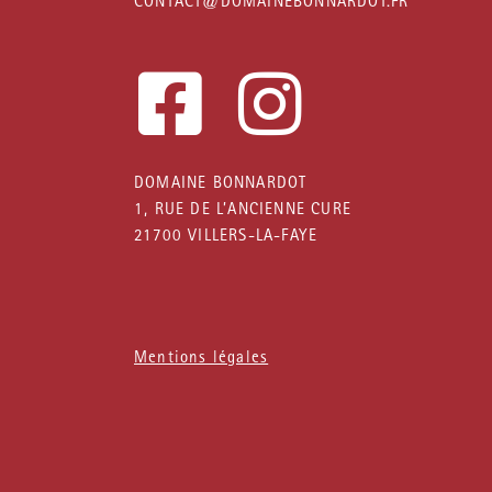
CONTACT@DOMAINEBONNARDOT.FR
F
I
a
n
DOMAINE BONNARDOT
1, RUE DE L’ANCIENNE CURE
c
s
21700 VILLERS-LA-FAYE
e
t
Mentions légales
b
a
o
g