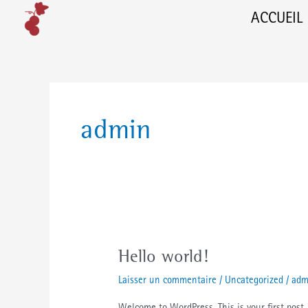
Aller
ACCUEIL
au
contenu
admin
Hello
Hello world!
world!
Laisser un commentaire
/
Uncategorized
/
adm