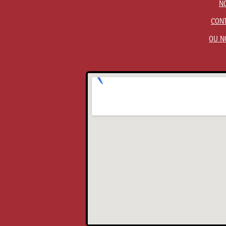
N
CON
OU N